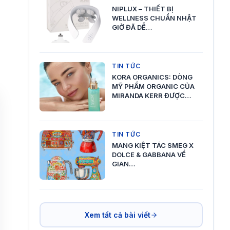
NIPLUX – THIẾT BỊ
WELLNESS CHUẨN NHẬT
GIỜ ĐÃ DỄ…
TIN TỨC
KORA ORGANICS: DÒNG
MỸ PHẨM ORGANIC CỦA
MIRANDA KERR ĐƯỢC…
TIN TỨC
MANG KIỆT TÁC SMEG X
DOLCE & GABBANA VỀ
GIAN…
Xem tất cả bài viết