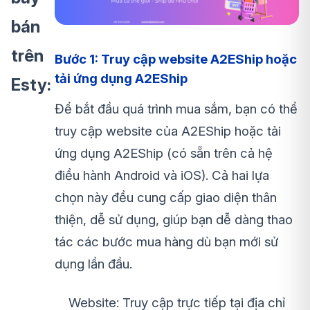
bán
trên
Bước 1: Truy cập website A2EShip hoặc
tải ứng dụng A2EShip
Esty:
Để bắt đầu quá trình mua sắm, bạn có thể
truy cập website của A2EShip hoặc tải
ứng dụng A2EShip (có sẵn trên cả hệ
điều hành Android và iOS). Cả hai lựa
chọn này đều cung cấp giao diện thân
thiện, dễ sử dụng, giúp bạn dễ dàng thao
tác các bước mua hàng dù bạn mới sử
dụng lần đầu.
Website: Truy cập trực tiếp tại địa chỉ