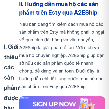
II. Hướng dẫn mua hộ các sản
phẩm trên Esty qua A2EShip:
Nếu bạn đang tìm kiếm cách mua hộ các
sản phẩm trên Esty mà không phải lo ngại
về quá trình đặt hàng và vận chuyển,
I. Giới
A2EShip là giải pháp tối ưu. Với dịch vụ
mua hộ chuyên nghiệp, A2EShip giúp bạn
thiệu
sở hữu các sản phẩm quốc tế nhanh
các
chóng, dễ dàng và an toàn. Dưới đây là
sản
hướng dẫn chi tiết từng bước mua hộ các
sản phẩm trên Esty qua A2EShip.
phẩm
được
bày