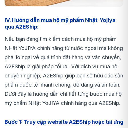
IV. Hướng dẫn mua hộ mỹ phẩm Nhật Yojiya
qua A2EShip:
Nếu bạn đang tìm kiếm cách mua hộ mỹ phẩm
NHật YoJIYA chính hãng từ nước ngoài mà không
phải lo ngại về quá trình đặt hàng và vận chuyển,
A2EShip là giải pháp tối ưu. Với dịch vụ mua hộ
chuyên nghiệp, A2EShip giúp bạn sở hữu các sản
phẩm quốc tế nhanh chóng, dễ dàng và an toàn.
Dưới đây là hướng dẫn chi tiết từng bước mua hộ
mỹ phẩm NHật YoJIYA chính hãng qua A2EShip.
Bước 1: Truy cập website A2EShip hoặc tải ứng