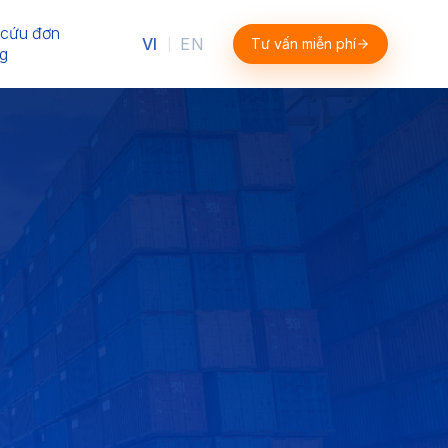
 cứu đơn
VI
EN
Tư vấn miễn phí
|
g