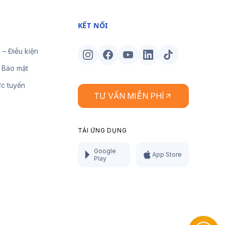
KẾT NỐI
 – Điều kiện
 Bảo mật
ực tuyến
TƯ VẤN MIỄN PHÍ
TẢI ỨNG DỤNG
Google
App Store
Play