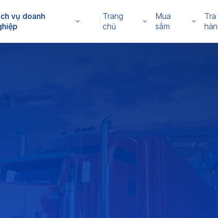
ịch vụ doanh
Trang
Mua
Tra
ghiệp
chủ
sắm
hàn