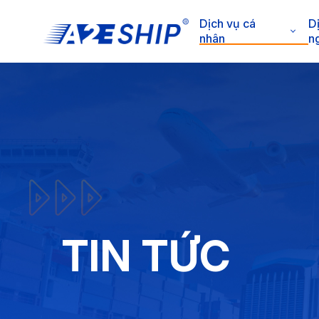
Dịch vụ cá
D
nhân
n
TIN TỨC