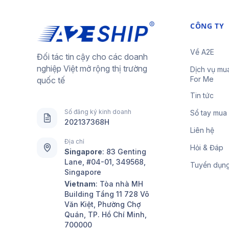
CÔNG TY
Về A2E
Đối tác tin cậy cho các doanh
nghiệp Việt mở rộng thị trường
Dịch vụ mu
For Me
quốc tế
Tin tức
Số đăng ký kinh doanh
Sổ tay mua
202137368H
Liên hệ
Địa chỉ
Hỏi & Đáp
Singapore
:
83 Genting
Lane, #04-01, 349568,
Tuyển dụn
Singapore
Vietnam
: Tòa nhà MH
Building Tầng 11 728 Võ
Văn Kiệt, Phường Chợ
Quán, TP. Hồ Chí Minh,
700000