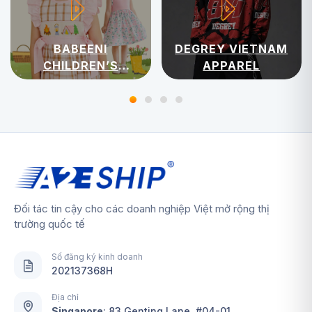
BABEENI
DEGREY VIETNAM
CHILDREN’S
APPAREL
APPAREL
Đối tác tin cậy cho các doanh nghiệp Việt mở rộng thị
trường quốc tế
Số đăng ký kinh doanh
202137368H
Địa chỉ
Singapore
:
83 Genting Lane, #04-01,