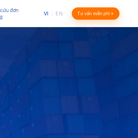
 cứu đơn
VI
EN
Tư vấn miễn phí
|
g