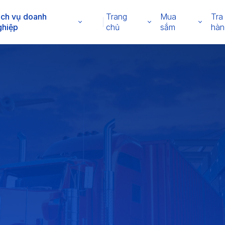
ịch vụ doanh
Trang
Mua
Tra
ghiệp
chủ
sắm
hàn