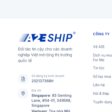
CÔNG TY
Về A2E
Đối tác tin cậy cho các doanh
nghiệp Việt mở rộng thị trường
Dịch vụ mu
For Me
quốc tế
Tin tức
Số đăng ký kinh doanh
Sổ tay mua
202137368H
Liên hệ
Địa chỉ
Hỏi & Đáp
Singapore
:
83 Genting
Lane, #04-01, 349568,
Tuyển dụn
Singapore
Vietnam
: Tòa nhà MH