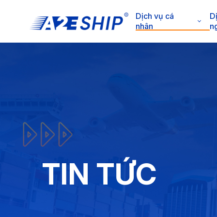
Dịch vụ cá
D
nhân
n
TIN TỨC