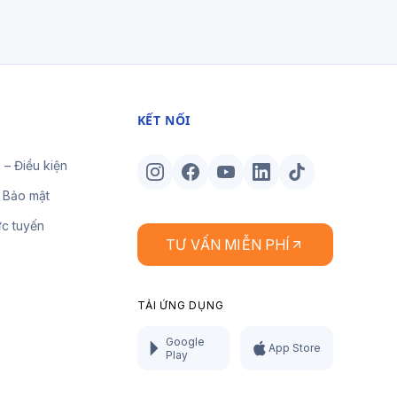
KẾT NỐI
 – Điều kiện
 Bảo mật
ực tuyến
TƯ VẤN MIỄN PHÍ
TẢI ỨNG DỤNG
Google
App Store
Play