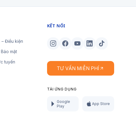
KẾT NỐI
 – Điều kiện
 Bảo mật
ực tuyến
TƯ VẤN MIỄN PHÍ
TẢI ỨNG DỤNG
Google
App Store
Play