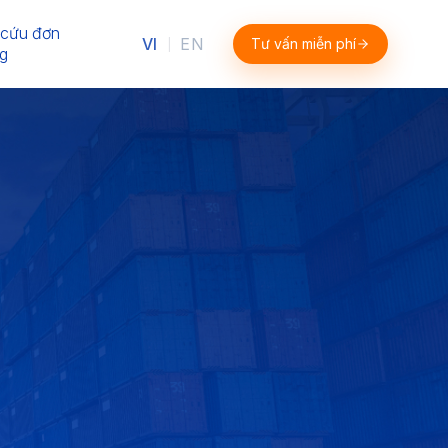
 cứu đơn
VI
EN
Tư vấn miễn phí
|
g