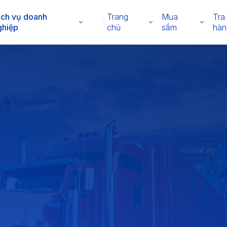
ịch vụ doanh
Trang
Mua
Tra
ghiệp
chủ
sắm
hàn