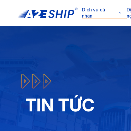
Dịch vụ cá
D
nhân
n
TIN TỨC