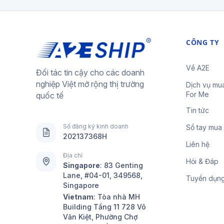
CÔNG TY
Về A2E
Đối tác tin cậy cho các doanh
nghiệp Việt mở rộng thị trường
Dịch vụ mu
For Me
quốc tế
Tin tức
Số đăng ký kinh doanh
Sổ tay mua
202137368H
Liên hệ
Địa chỉ
Hỏi & Đáp
Singapore
:
83 Genting
Lane, #04-01, 349568,
Tuyển dụn
Singapore
Vietnam
: Tòa nhà MH
Building Tầng 11 728 Võ
Văn Kiệt, Phường Chợ