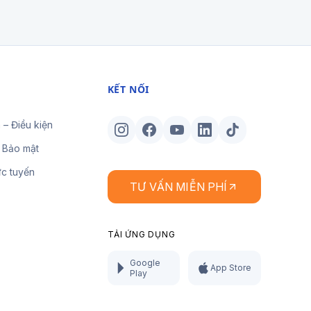
KẾT NỐI
 – Điều kiện
 Bảo mật
ực tuyến
TƯ VẤN MIỄN PHÍ
TẢI ỨNG DỤNG
Google
App Store
Play