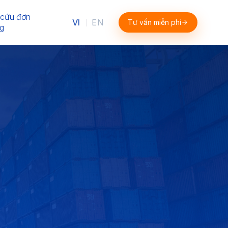
 cứu đơn
VI
EN
Tư vấn miễn phí
|
g