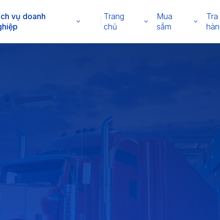
ịch vụ doanh
Trang
Mua
Tra
ghiệp
chủ
sắm
hàn