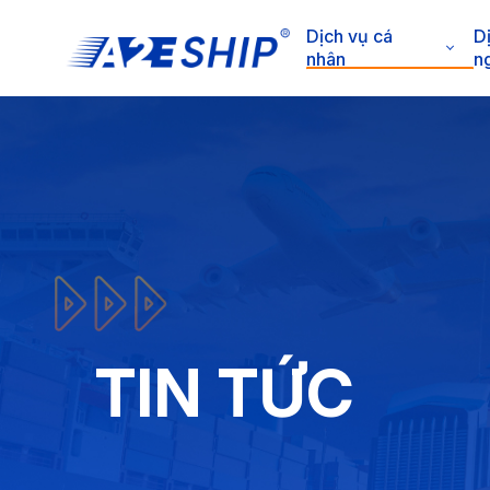
Dịch vụ cá
D
nhân
n
TIN TỨC