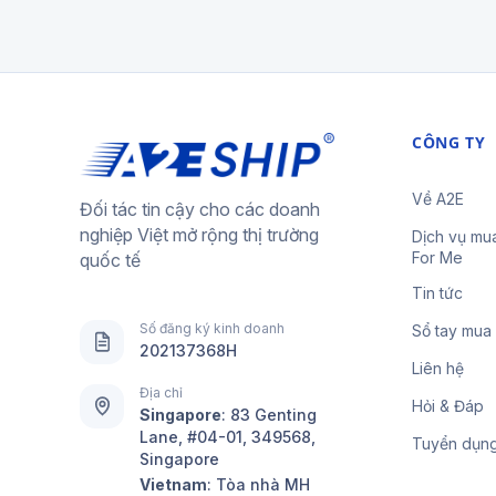
CÔNG TY
Về A2E
Đối tác tin cậy cho các doanh
nghiệp Việt mở rộng thị trường
Dịch vụ mu
For Me
quốc tế
Tin tức
Số đăng ký kinh doanh
Sổ tay mua
202137368H
Liên hệ
Địa chỉ
Hỏi & Đáp
Singapore
:
83 Genting
Lane, #04-01, 349568,
Tuyển dụn
Singapore
Vietnam
: Tòa nhà MH