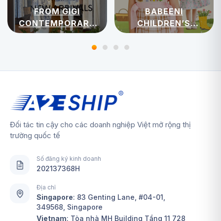
FROM GIGI
BABEENI
CONTEMPORARY
CHILDREN’S
WOMENSWEAR
APPAREL
Đối tác tin cậy cho các doanh nghiệp Việt mở rộng thị
trường quốc tế
Số đăng ký kinh doanh
202137368H
Địa chỉ
Singapore
:
83 Genting Lane, #04-01,
349568, Singapore
Vietnam
: Tòa nhà MH Building Tầng 11 728