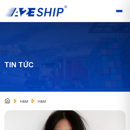
TIN TỨC
H&M
H&M