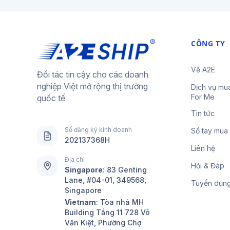
CÔNG TY
Về A2E
Đối tác tin cậy cho các doanh
nghiệp Việt mở rộng thị trường
Dịch vụ mu
For Me
quốc tế
Tin tức
Số đăng ký kinh doanh
Sổ tay mua
202137368H
Liên hệ
Địa chỉ
Hỏi & Đáp
Singapore
:
83 Genting
Lane, #04-01, 349568,
Tuyển dụn
Singapore
Vietnam
: Tòa nhà MH
Building Tầng 11 728 Võ
Văn Kiệt, Phường Chợ