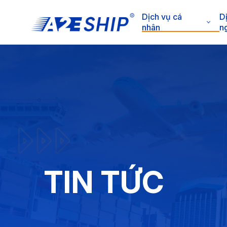
Dịch vụ cá
D
nhân
n
TIN TỨC