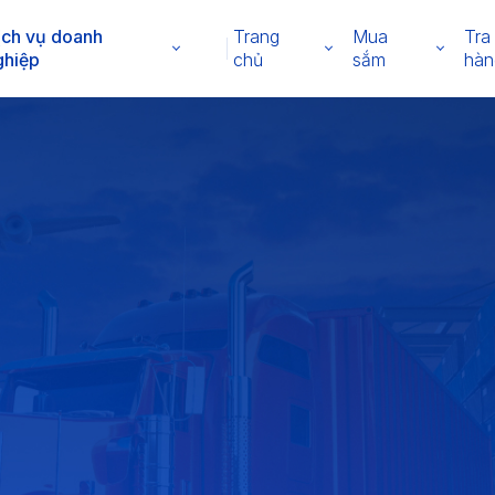
ịch vụ doanh
Trang
Mua
Tra
ghiệp
chủ
sắm
hàn