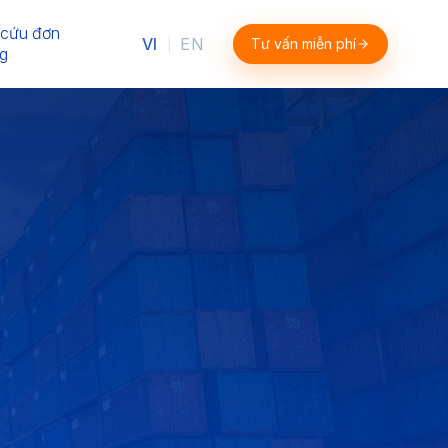
 cứu đơn
VI
EN
Tư vấn miễn phí
|
g