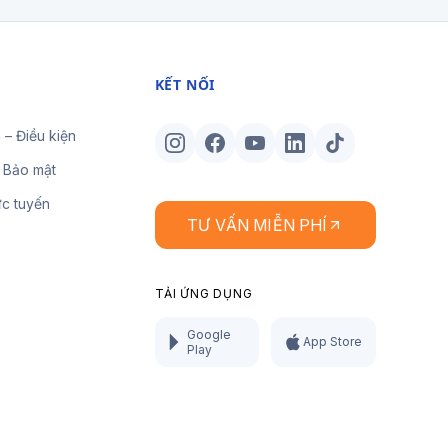
KẾT NỐI
 – Điều kiện
 Bảo mật
ực tuyến
TƯ VẤN MIỄN PHÍ
TẢI ỨNG DỤNG
Google
App Store
Play