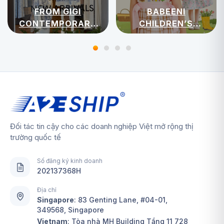
FROM GIGI
BABEENI
CONTEMPORARY
CHILDREN’S
WOMENSWEAR
APPAREL
Đối tác tin cậy cho các doanh nghiệp Việt mở rộng thị
trường quốc tế
Số đăng ký kinh doanh
202137368H
Địa chỉ
Singapore
:
83 Genting Lane, #04-01,
349568, Singapore
Vietnam
: Tòa nhà MH Building Tầng 11 728