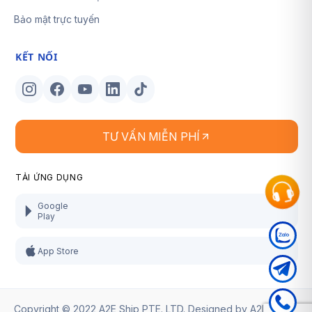
Bảo mật trực tuyến
KẾT NỐI
TƯ VẤN MIỄN PHÍ
TẢI ỨNG DỤNG
Google
Play
App Store
Copyright © 2022 A2E Ship PTE. LTD. Designed by
A2E Ship
.