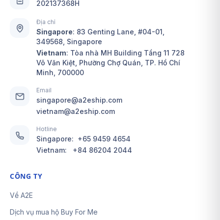
202137368H
Địa chỉ
Singapore
:
83 Genting Lane, #04-01,
349568, Singapore
Vietnam
: Tòa nhà MH Building Tầng 11 728
Võ Văn Kiệt, Phường Chợ Quán, TP. Hồ Chí
Minh, 700000
Email
singapore@a2eship.com
vietnam@a2eship.com
Hotline
Singapore:
+65 9459 4654
Vietnam:
+84 86204 2044
CÔNG TY
Về A2E
Dịch vụ mua hộ Buy For Me