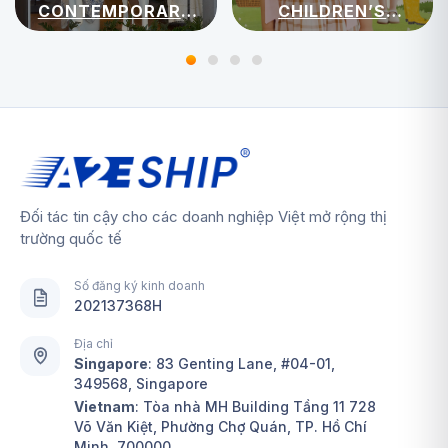
CONTEMPORARY
CHILDREN’S
WOMENSWEAR
APPAREL
Đối tác tin cậy cho các doanh nghiệp Việt mở rộng thị
trường quốc tế
Số đăng ký kinh doanh
202137368H
Địa chỉ
Singapore
:
83 Genting Lane, #04-01,
349568, Singapore
Vietnam
: Tòa nhà MH Building Tầng 11 728
Võ Văn Kiệt, Phường Chợ Quán, TP. Hồ Chí
Minh, 700000