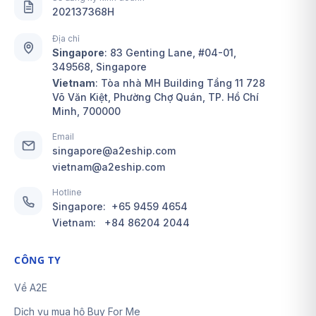
202137368H
Địa chỉ
Singapore
:
83 Genting Lane, #04-01,
349568, Singapore
Vietnam
: Tòa nhà MH Building Tầng 11 728
Võ Văn Kiệt, Phường Chợ Quán, TP. Hồ Chí
Minh, 700000
Email
singapore@a2eship.com
vietnam@a2eship.com
Hotline
Singapore:
+65 9459 4654
Vietnam:
+84 86204 2044
CÔNG TY
Về A2E
Dịch vụ mua hộ Buy For Me