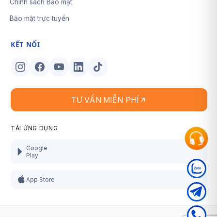
Chính sách Bảo mật
Bảo mật trực tuyến
KẾT NỐI
TƯ VẤN MIỄN PHÍ
TẢI ỨNG DỤNG
Google
Play
App Store