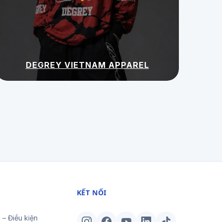
DEGREY VIETNAM APPAREL
KẾT NỐI
 – Điều kiện