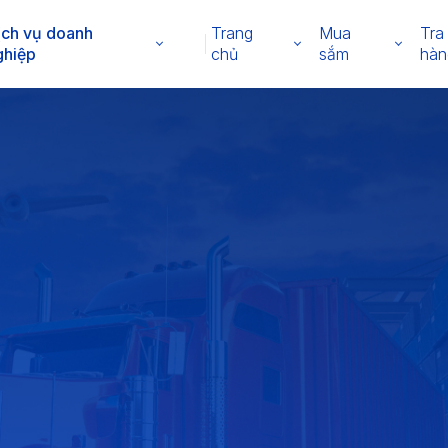
ịch vụ doanh
Trang
Mua
Tra
ghiệp
chủ
sắm
hàn