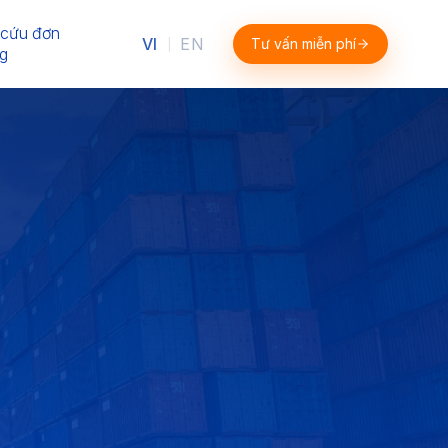
 cứu đơn
VI
EN
Tư vấn miễn phí
|
g