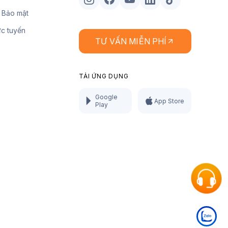
 Bảo mật
ực tuyến
TƯ VẤN MIỄN PHÍ
TẢI ỨNG DỤNG
Google
App Store
Play