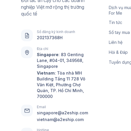
Đối tác tin cậy cho các doanh
nghiệp Việt mở rộng thị trường
Dịch vụ mu
For Me
quốc tế
Tin tức
Số đăng ký kinh doanh
Sổ tay mua
202137368H
Liên hệ
Địa chỉ
Hỏi & Đáp
Singapore
:
83 Genting
Lane, #04-01, 349568,
Tuyển dụn
Singapore
Vietnam
: Tòa nhà MH
Building Tầng 11 728 Võ
Văn Kiệt, Phường Chợ
Quán, TP. Hồ Chí Minh,
700000
Email
singapore@a2eship.com
vietnam@a2eship.com
Hotline