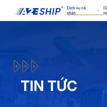
Dịch vụ cá
D
nhân
n
TIN TỨC