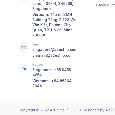
Lane, #04-01, 349568,
Tuyển dụn
Singapore
Vietnam
: Tòa nhà MH
Building Tầng 11 728 Võ
Văn Kiệt, Phường Chợ
Quán, TP. Hồ Chí Minh,
700000
Email
singapore@a2eship.com
vietnam@a2eship.com
Hotline
Singapore:
+65 9459
4654
Vietnam:
+84 86204
2044
Copyright © 2022 A2E Ship PTE. LTD. Designed by
A2E S