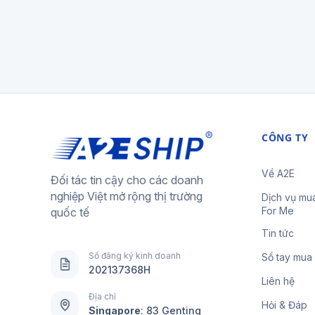
CÔNG TY
Về A2E
Đối tác tin cậy cho các doanh
nghiệp Việt mở rộng thị trường
Dịch vụ mu
For Me
quốc tế
Tin tức
Số đăng ký kinh doanh
Sổ tay mua
202137368H
Liên hệ
Địa chỉ
Hỏi & Đáp
Singapore
:
83 Genting