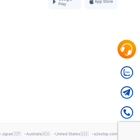
App Store
Play
🇯🇵
🇦🇺
🇺🇸
Japan
Australia
United States
a2eship.com