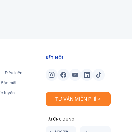
KẾT NỐI
 – Điều kiện
 Bảo mật
ực tuyến
TƯ VẤN MIỄN PHÍ
TẢI ỨNG DỤNG
Google