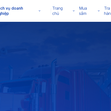
ịch vụ doanh
Trang
Mua
Tra
ghiệp
chủ
sắm
hàn