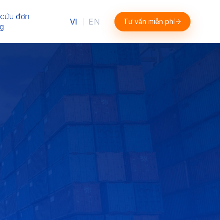
 cứu đơn
VI
EN
Tư vấn miễn phí
|
g