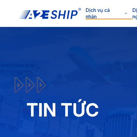
Dịch vụ cá
D
nhân
n
TIN TỨC