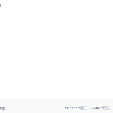
g
hip
.
🇸🇬
🇻🇳
Singapore
Vietnam