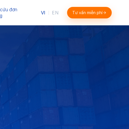
 cứu đơn
VI
EN
Tư vấn miễn phí
|
g