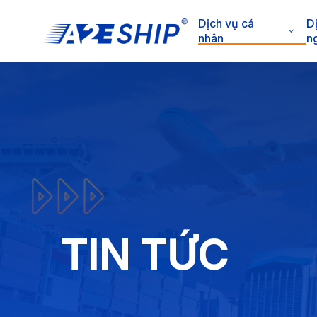
Dịch vụ cá
D
nhân
n
TIN TỨC