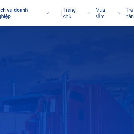
ịch vụ doanh
Trang
Mua
Tra
ghiệp
chủ
sắm
hàn