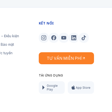
KẾT NỐI
 – Điều kiện
 Bảo mật
ực tuyến
TƯ VẤN MIỄN PHÍ
TẢI ỨNG DỤNG
Google
App Store
Play