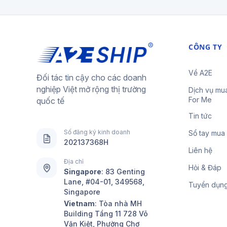
CÔNG TY
Về A2E
Đối tác tin cậy cho các doanh
nghiệp Việt mở rộng thị trường
Dịch vụ mu
For Me
quốc tế
Tin tức
Số đăng ký kinh doanh
Sổ tay mua
202137368H
Liên hệ
Địa chỉ
Hỏi & Đáp
Singapore
:
83 Genting
Lane, #04-01, 349568,
Tuyển dụn
Singapore
Vietnam
: Tòa nhà MH
Building Tầng 11 728 Võ
Văn Kiệt, Phường Chợ