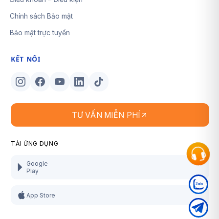
Chính sách Bảo mật
Bảo mật trực tuyến
KẾT NỐI
TƯ VẤN MIỄN PHÍ
TẢI ỨNG DỤNG
Google
Play
App Store