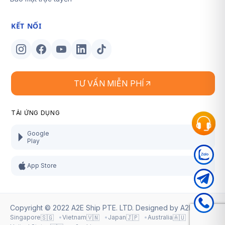
KẾT NỐI
TƯ VẤN MIỄN PHÍ
TẢI ỨNG DỤNG
Google
Play
App Store
Copyright © 2022 A2E Ship PTE. LTD. Designed by
A2E Ship
.
🇸🇬
🇻🇳
🇯🇵
🇦🇺
Singapore
Vietnam
Japan
Australia