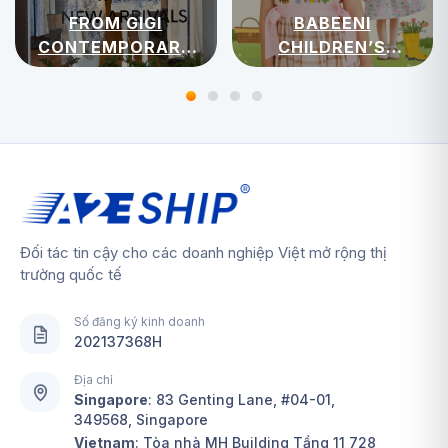
FROM GIGI
BABEENI
CONTEMPORARY
CHILDREN’S
WOMENSWEAR
APPAREL
Đối tác tin cậy cho các doanh nghiệp Việt mở rộng thị
trường quốc tế
Số đăng ký kinh doanh
202137368H
Địa chỉ
Singapore
:
83 Genting Lane, #04-01,
349568, Singapore
Vietnam
: Tòa nhà MH Building Tầng 11 728