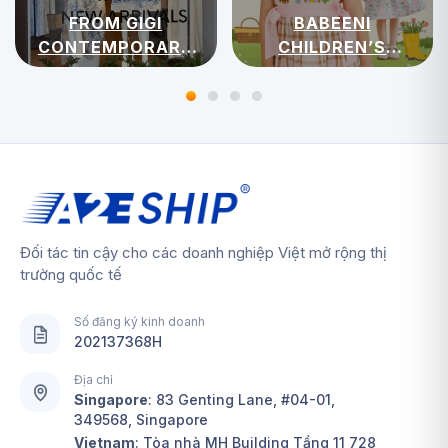
FROM GIGI
BABEENI
CONTEMPORARY
CHILDREN’S
WOMENSWEAR
APPAREL
Đối tác tin cậy cho các doanh nghiệp Việt mở rộng thị
trường quốc tế
Số đăng ký kinh doanh
202137368H
Địa chỉ
Singapore
:
83 Genting Lane, #04-01,
349568, Singapore
Vietnam
: Tòa nhà MH Building Tầng 11 728