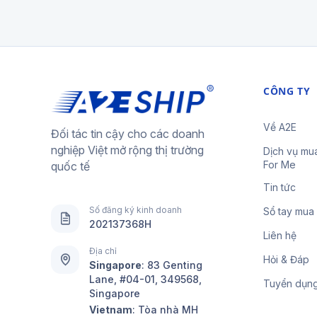
CÔNG TY
Về A2E
Đối tác tin cậy cho các doanh
nghiệp Việt mở rộng thị trường
Dịch vụ mu
For Me
quốc tế
Tin tức
Số đăng ký kinh doanh
Sổ tay mua
202137368H
Liên hệ
Địa chỉ
Hỏi & Đáp
Singapore
:
83 Genting
Lane, #04-01, 349568,
Tuyển dụn
Singapore
Vietnam
: Tòa nhà MH