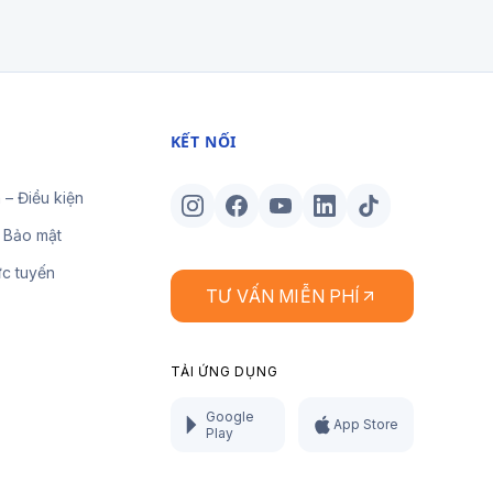
KẾT NỐI
 – Điều kiện
 Bảo mật
ực tuyến
TƯ VẤN MIỄN PHÍ
TẢI ỨNG DỤNG
Google
App Store
Play