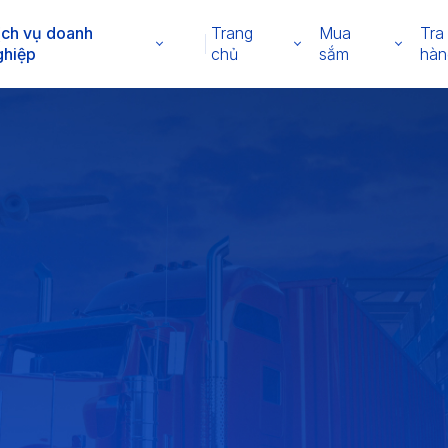
ịch vụ doanh
Trang
Mua
Tra
ghiệp
chủ
sắm
hàn