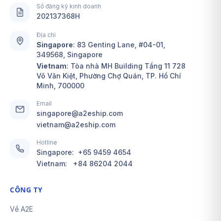
Số đăng ký kinh doanh
202137368H
Địa chỉ
Singapore
:
83 Genting Lane, #04-01,
349568, Singapore
Vietnam
: Tòa nhà MH Building Tầng 11 728
Võ Văn Kiệt, Phường Chợ Quán, TP. Hồ Chí
Minh, 700000
Email
singapore@a2eship.com
vietnam@a2eship.com
Hotline
Singapore:
+65 9459 4654
Vietnam:
+84 86204 2044
CÔNG TY
Về A2E