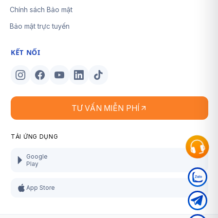
Chính sách Bảo mật
Bảo mật trực tuyến
KẾT NỐI
TƯ VẤN MIỄN PHÍ
TẢI ỨNG DỤNG
Google
Play
App Store