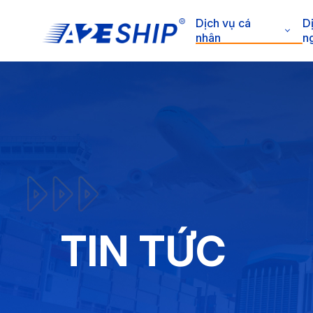
Dịch vụ cá
D
nhân
n
TIN TỨC