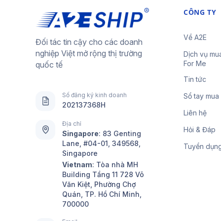
CÔNG TY
Về A2E
Đối tác tin cậy cho các doanh
nghiệp Việt mở rộng thị trường
Dịch vụ mu
For Me
quốc tế
Tin tức
Số đăng ký kinh doanh
Sổ tay mua
202137368H
Liên hệ
Địa chỉ
Hỏi & Đáp
Singapore
:
83 Genting
Lane, #04-01, 349568,
Tuyển dụn
Singapore
Vietnam
: Tòa nhà MH
Building Tầng 11 728 Võ
Văn Kiệt, Phường Chợ
Quán, TP. Hồ Chí Minh,
700000