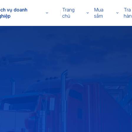
ịch vụ doanh
Trang
Mua
Tra
ghiệp
chủ
sắm
hàn