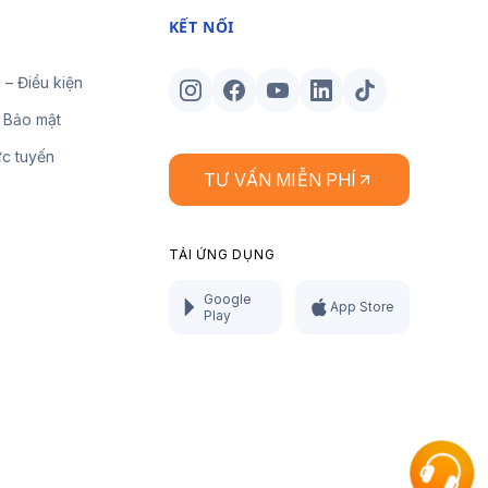
KẾT NỐI
 – Điều kiện
 Bảo mật
ực tuyến
TƯ VẤN MIỄN PHÍ
TẢI ỨNG DỤNG
Google
App Store
Play