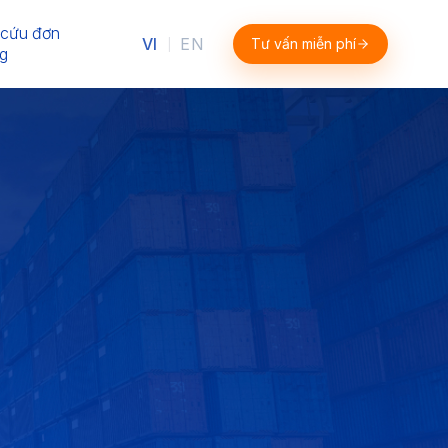
 cứu đơn
VI
EN
Tư vấn miễn phí
|
g