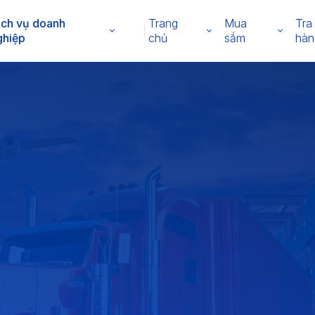
ịch vụ doanh
Trang
Mua
Tra
ghiệp
chủ
sắm
hàn