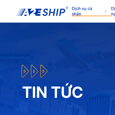
Dịch vụ cá
D
nhân
n
TIN TỨC