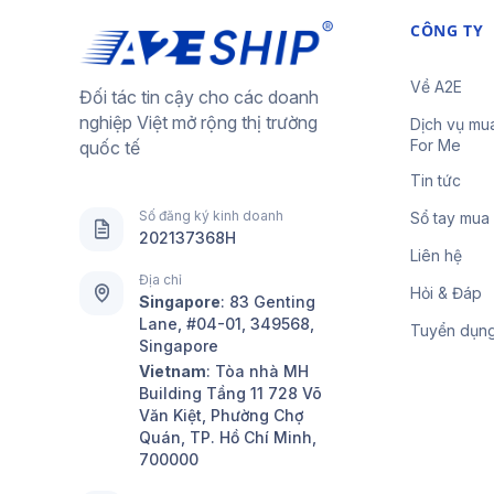
CÔNG TY
Về A2E
Đối tác tin cậy cho các doanh
nghiệp Việt mở rộng thị trường
Dịch vụ mu
For Me
quốc tế
Tin tức
Số đăng ký kinh doanh
Sổ tay mua
202137368H
Liên hệ
Địa chỉ
Hỏi & Đáp
Singapore
:
83 Genting
Lane, #04-01, 349568,
Tuyển dụn
Singapore
Vietnam
: Tòa nhà MH
Building Tầng 11 728 Võ
Văn Kiệt, Phường Chợ
Quán, TP. Hồ Chí Minh,
700000