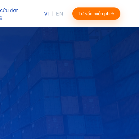
 cứu đơn
VI
EN
Tư vấn miễn phí
|
g