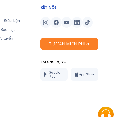
KẾT NỐI
 – Điều kiện
 Bảo mật
ực tuyến
TƯ VẤN MIỄN PHÍ
TẢI ỨNG DỤNG
Google
App Store
Play