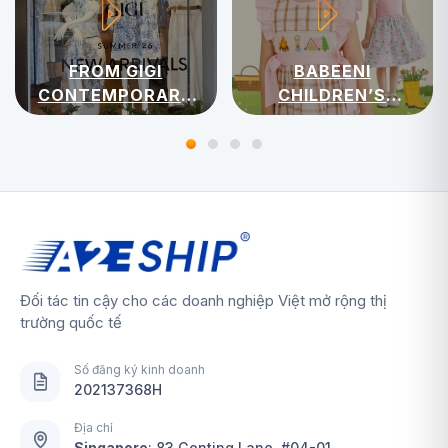
FROM GIGI
BABEENI
CONTEMPORARY
CHILDREN’S
WOMENSWEAR
APPAREL
Đối tác tin cậy cho các doanh nghiệp Việt mở rộng thị
trường quốc tế
Số đăng ký kinh doanh
202137368H
Địa chỉ
Singapore
:
83 Genting Lane, #04-01,