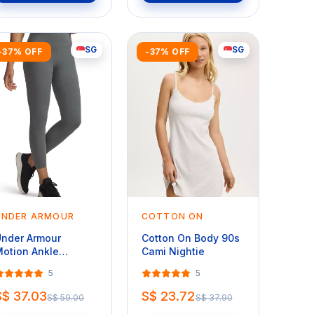
SG
SG
-37% OFF
-37% OFF
UNDER ARMOUR
COTTON ON
nder Armour
Cotton On Body 90s
otion Ankle
Cami Nightie
eggings
5
5
S$ 37.03
S$ 23.72
S$ 59.00
S$ 37.90