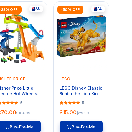
AU
AU
-33% OFF
-50% OFF
ISHER PRICE
LEGO
isher Price Little
LEGO Disney Classic
eople Hot Wheels
Simba the Lion King
piral Stunt
Cub 43243
5
5
peedway Toddler
ace Track Playset
$70.00
$15.00
$104.99
$29.99
Buy-For-Me
Buy-For-Me