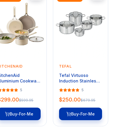
KITCHENAID
TEFAL
itchenAid
Tefal Virtuoso
luminium Cookware
Induction Stainless
et Of 5 Pieces in
Steel Uncoated
5
5
lmond Cream
Cookset 5 Piece
$299.00
$250.00
$599.95
$679.95
Buy-For-Me
Buy-For-Me