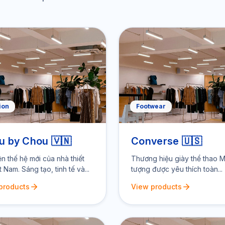
ion
Footwear
u by Chou 🇻🇳
Converse 🇺🇸
ện thế hệ mới của nhà thiết
Thương hiệu giày thể thao M
t Nam. Sáng tạo, tinh tế và...
tượng được yêu thích toàn...
products
View products