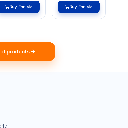
Buy-For-Me
Buy-For-Me
ot products
orld