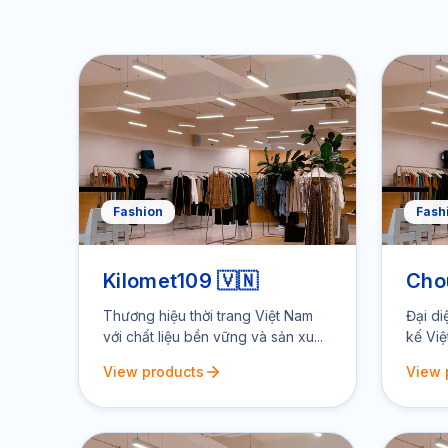
Fashion
Fash
Kilomet109 🇻🇳
Cho
Thương hiệu thời trang Việt Nam
Đại di
với chất liệu bền vững và sản xu...
kế Việ
View products
View 