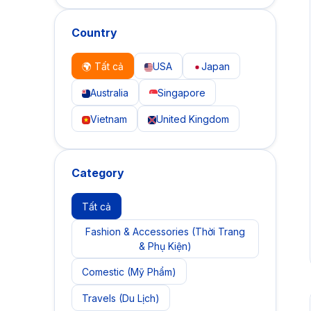
Country
🌍 Tất cả
USA
Japan
Australia
Singapore
Vietnam
United Kingdom
Category
Tất cả
Fashion & Accessories (Thời Trang
& Phụ Kiện)
Comestic (Mỹ Phẩm)
Travels (Du Lịch)