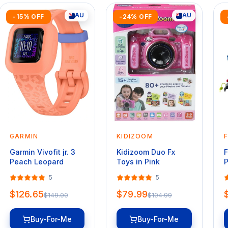
AU
AU
-15% OFF
-24% OFF
GARMIN
KIDIZOOM
F
Garmin Vivofit jr. 3
Kidizoom Duo Fx
F
Peach Leopard
Toys in Pink
P
S
5
5
S
R
$126.65
$79.99
$149.00
$104.99
Buy-For-Me
Buy-For-Me