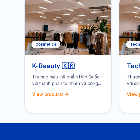
Cosmetics
Tech
K-Beauty 🇰🇷
Tec
Thương hiệu mỹ phẩm Hàn Quốc
Thươn
với thành phần tự nhiên và công...
với sả
View products
View 