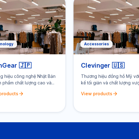
nology
Accessories
hGear 🇯🇵
Clevinger 🇺🇸
g hiệu công nghệ Nhật Bản
Thương hiệu đồng hồ Mỹ với 
n phẩm chất lượng cao và...
kế tối giản và chất lượng vượt
products
View products