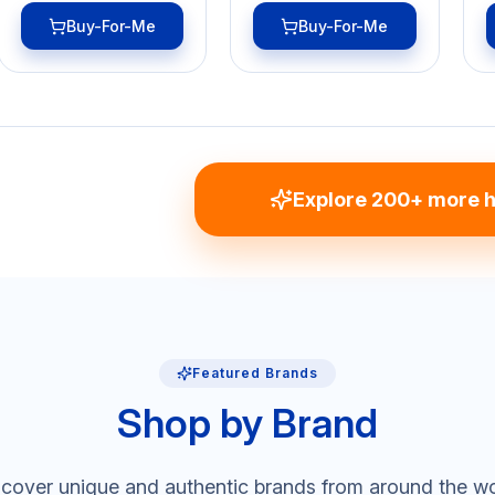
Buy-For-Me
Buy-For-Me
Explore 200+ more h
Featured Brands
Shop by Brand
cover unique and authentic brands from around the w