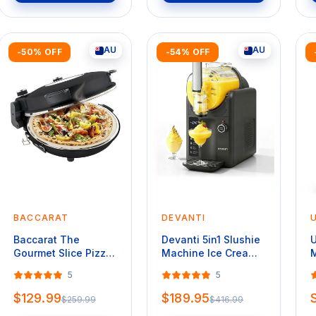
AU
AU
-50% OFF
-54% OFF
BACCARAT
DEVANTI
Baccarat The
Devanti 5in1 Slushie
U
Gourmet Slice Pizza
Machine Ice Cream
M
Oven in Black
Maker 2L in Grey
L
5
5
$129.99
$189.95
$259.99
$416.99