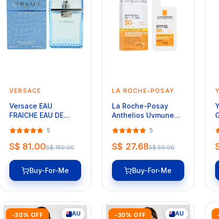
VERSACE
LA ROCHE-POSAY
Versace EAU
La Roche-Posay
Y
FRAICHE EAU DE
Anthelios Uvmune
G
TOILETTE 100ml
400 Invisible Fluid
(
5
5
SPF50+ (50ml)
S$ 81.00
S$ 27.68
S$ 150.00
S$ 59.00
Buy-For-Me
Buy-For-Me
AU
AU
-30% OFF
-30% OFF