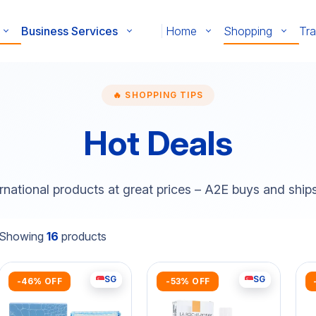
Business Services
Home
Shopping
Tra
🔥 SHOPPING TIPS
Hot Deals
rnational products at great prices – A2E buys and ship
Showing
16
products
SG
SG
-46% OFF
-53% OFF