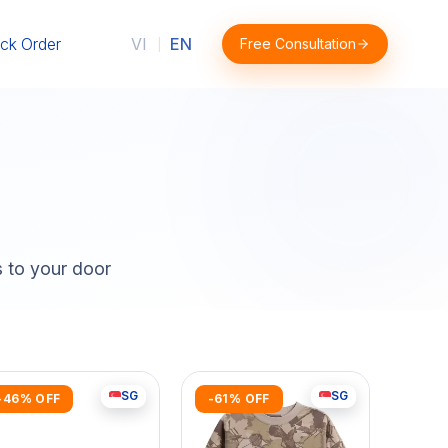
ck Order
VI
EN
Free Consultation
|
s to your door
SG
SG
-46% OFF
-61% OFF