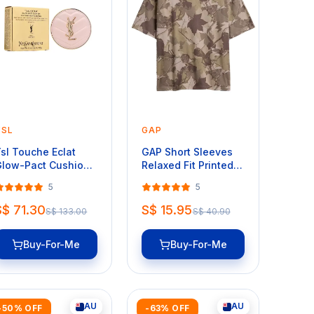
YSL
GAP
sl Touche Eclat
GAP Short Sleeves
low-Pact Cushion
Relaxed Fit Printed
1pc) #BR20
Tee
5
5
S$ 71.30
S$ 15.95
S$ 133.00
S$ 40.90
Buy-For-Me
Buy-For-Me
AU
AU
-50% OFF
-63% OFF