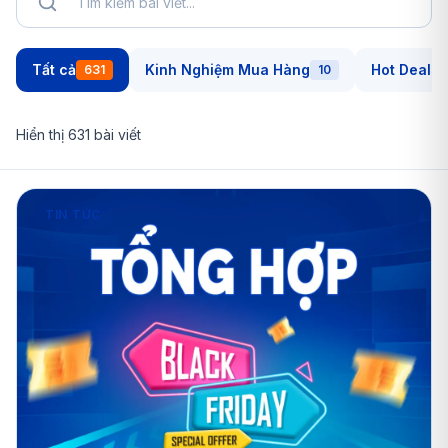
Tất cả
Kinh Nghiệm Mua Hàng
Hot Deals
631
10
Hiển thị
631
bài viết
TIN TỨC