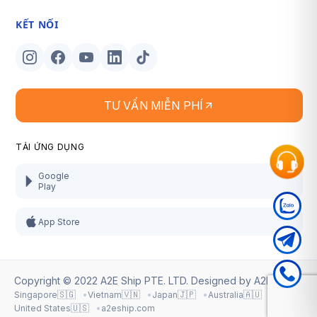
KẾT NỐI
TƯ VẤN MIỄN PHÍ
TẢI ỨNG DỤNG
Google
Play
App Store
Copyright © 2022 A2E Ship PTE. LTD. Designed by
A2E Ship
.
🇸🇬
🇻🇳
🇯🇵
🇦🇺
Singapore
Vietnam
Japan
Australia
🇺🇸
United States
a2eship.com